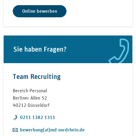
Online bewerben
Sie haben Fragen?
Team Recruiting
Bereich Personal
Berliner Allee 52
40212 Düsseldorf
Telefon:
0211 1382 1311
E-Mail:
bewerbung(at)md-nordrhein.de