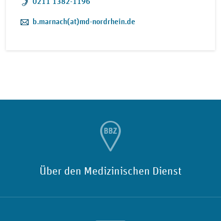
Telefon:
0211 1382-1196
E-Mail:
b.marnach(at)md-nordrhein.de
Über den Medizinischen Dienst