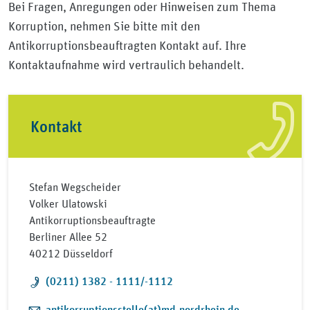
Bei Fragen, Anregungen oder Hinweisen zum Thema
Korruption, nehmen Sie bitte mit den
Antikorruptionsbeauftragten Kontakt auf. Ihre
Kontaktaufnahme wird vertraulich behandelt.
Kontakt
Stefan Wegscheider
Volker Ulatowski
Antikorruptionsbeauftragte
Berliner Allee 52
40212 Düsseldorf
Telefon:
(0211) 1382 - 1111/-1112
E-Mail:
antikorruptionsstelle(at)md-nordrhein.de