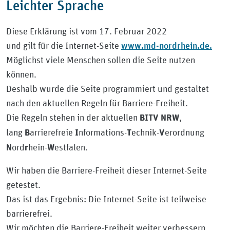
Leichter Sprache
Diese Erklärung ist vom 17. Februar 2022
www.md-nordrhein.de.
und gilt für die Internet-Seite
Möglichst viele Menschen sollen die Seite nutzen
können.
Deshalb wurde die Seite programmiert und gestaltet
nach den aktuellen Regeln für Barriere-Freiheit.
Die Regeln stehen in der aktuellen
,
BITV NRW
lang
arrierefreie
nformations-
echnik-
erordnung
B
I
T
V
ord
hein-
estfalen.
N
r
W
Wir haben die Barriere-Freiheit dieser Internet-Seite
getestet.
Das ist das Ergebnis: Die Internet-Seite ist teilweise
barrierefrei.
Wir möchten die Barriere-Freiheit weiter verbessern.