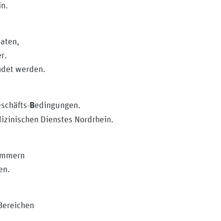
in.
aten,
r.
ndet werden.
eschäfts-
edingungen.
B
izinischen Dienstes Nordrhein.
Nummern
en.
 Bereichen