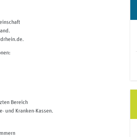
einschaft
land.
rdrhein.de.
onen:
zten Bereich
ge- und Kranken-Kassen.
Nummern