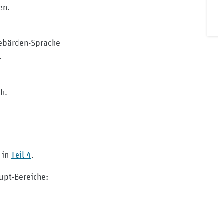
en.
 Gebärden-Sprache
.
h.
 in
Teil ‎4
.
upt-Bereiche: