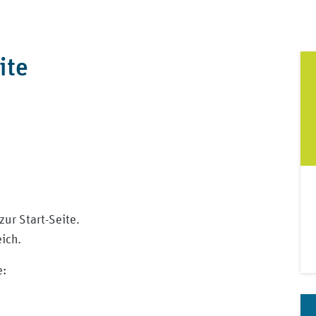
ite
ur Start-Seite.
ich.
e: