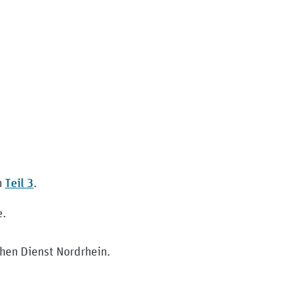
Teil ‎3
n
.
e.
hen Dienst Nordrhein.
edizinischer-dienst-nordrhein