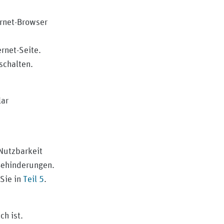
ernet-Browser
rnet-Seite.
schalten.
lar
Nutzbarkeit
 Behinderungen.
 Sie in
Teil ‎‎‎5
.
ch ist.