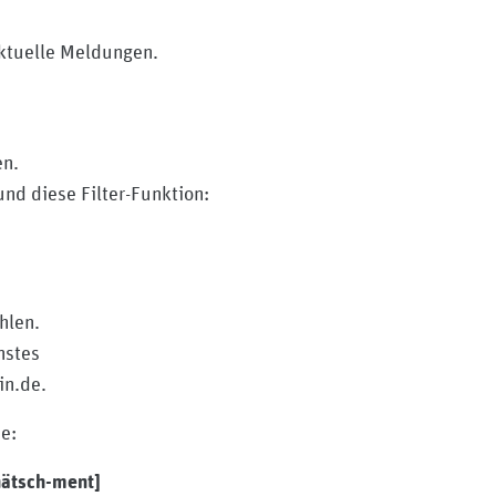
her-dienst-nordrhein
aktuelle Meldungen.
en.
und diese Filter-Funktion:
hlen.
nstes
in.de.
e:
nätsch-ment]