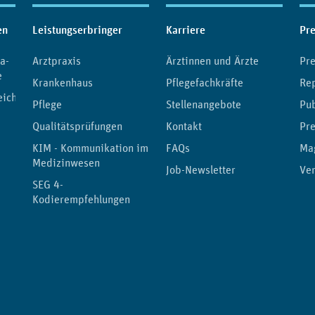
en
Leistungserbringer
Karriere
Pr
a-
Arztpraxis
Ärztinnen und Ärzte
Pre
e
Krankenhaus
Pflegefachkräfte
Re
eichnis
Pflege
Stellenangebote
Pub
Qualitätsprüfungen
Kontakt
Pre
KIM - Kommunikation im
FAQs
Ma
Medizinwesen
Job-Newsletter
Ver
SEG 4-
Kodierempfehlungen