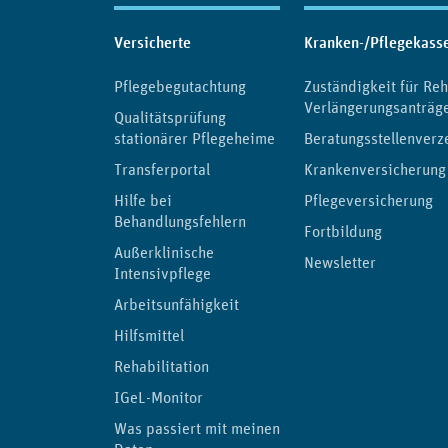
Inhaltsübersicht
Versicherte
Kranken-/Pflegekass
Pflegebegutachtung
Zuständigkeit für Reh
Verlängerungsanträg
Qualitätsprüfung
stationärer Pflegeheime
Beratungsstellenverz
Transferportal
Krankenversicherung
Hilfe bei
Pflegeversicherung
Behandlungsfehlern
Fortbildung
Außerklinische
Newsletter
Intensivpflege
Arbeitsunfähigkeit
Hilfsmittel
Rehabilitation
IGeL-Monitor
Was passiert mit meinen