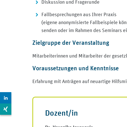
Diskussion und Fragerunde
Fallbesprechungen aus Ihrer Praxis
(eigene anonymisierte Fallbeispiele kö
senden oder im Rahmen des Seminars ei
Zielgruppe der Veranstaltung
Mitarbeiterinnen und Mitarbeiter der geset
Voraussetzungen und Kenntnisse
Erfahrung mit Anträgen auf neuartige Hilfs
Zur LinkedIn Seite: https://de.linkedin.com/company/m
Zur Xing Seite: https://www.xing.com/pages/medizinisc
Dozent/in