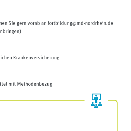
nnen Sie gern vorab an fortbildung@md-nordrhein.de
nbringen)
zlichen Krankenversicherung
mittel mit Methodenbezug
edizinischer-dienst-nordrhein
her-dienst-nordrhein