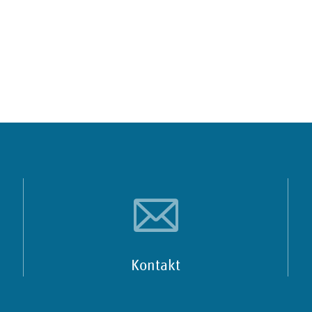
edizinischer-dienst-nordrhein
her-dienst-nordrhein
Kontakt