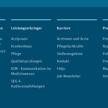
en
Leistungserbringer
Karriere
Pr
a-
Arztpraxis
Ärztinnen und Ärzte
Pre
e
Krankenhaus
Pflegefachkräfte
Re
eichnis
Pflege
Stellenangebote
Pub
Qualitätsprüfungen
Kontakt
Pre
KIM - Kommunikation im
FAQs
Ma
Medizinwesen
Job-Newsletter
Ver
SEG 4-
Kodierempfehlungen