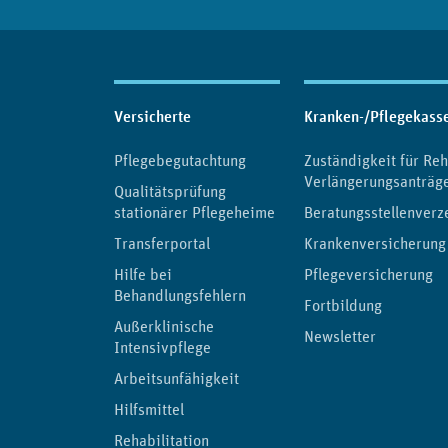
Inhaltsübersicht
Versicherte
Kranken-/Pflegekass
Pflegebegutachtung
Zuständigkeit für Reh
Verlängerungsanträg
Qualitätsprüfung
stationärer Pflegeheime
Beratungsstellenverz
Transferportal
Krankenversicherung
Hilfe bei
Pflegeversicherung
Behandlungsfehlern
Fortbildung
Außerklinische
Newsletter
Intensivpflege
Arbeitsunfähigkeit
Hilfsmittel
Rehabilitation