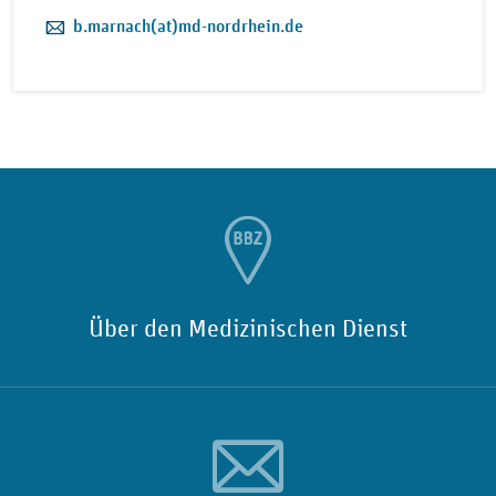
E-Mail:
b.marnach(at)md-nordrhein.de
Über den Medizinischen Dienst